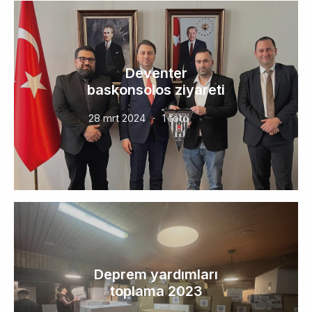
Deventer
baskonsolos ziyareti
28 mrt 2024
1 foto
Deprem yardımları
toplama 2023