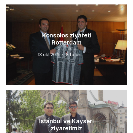
Konsolos ziyareti
Rotterdam
13 okt 2011
8 foto’s
Istanbul ve Kayseri
ziyaretimiz