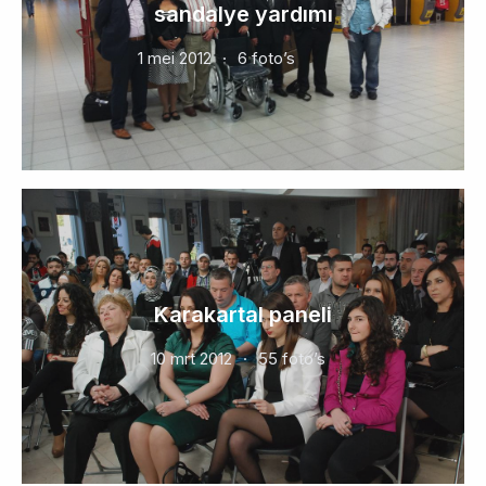
sandalye yardımı
1 mei 2012
6 foto’s
Karakartal paneli
10 mrt 2012
55 foto’s