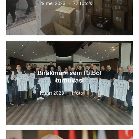
29 mei 2023
77 foto’s
Birakmam seni futbol
turnuvasi
19 mrt 2023
1 foto