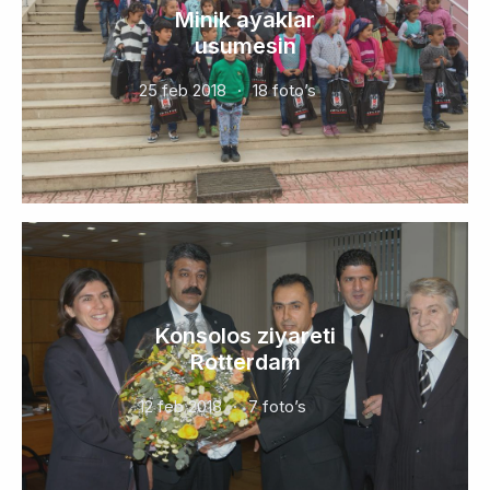
Minik ayaklar
usumesin
25 feb 2018
18 foto’s
Konsolos ziyareti
Rotterdam
12 feb 2018
7 foto’s