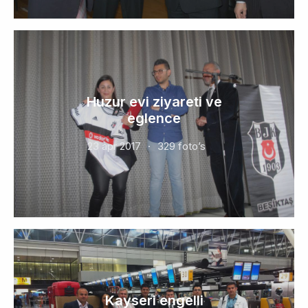
Huzur evi ziyareti ve
eglence
23 apr 2017
329 foto’s
Kayseri engelli