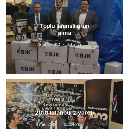
Toplu lisansli ürün
alma
28 sep 2010
4 foto’s
2010 Istanbul ziyareti
1 mei 2010
10 foto’s