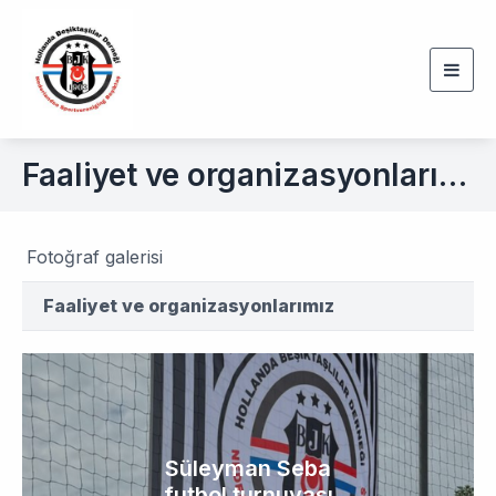
Togg
navig
Faaliyet ve organizasyonlarımız
Fotoğraf galerisi
Faaliyet ve organizasyonlarımız
Süleyman Seba
futbol turnuvası