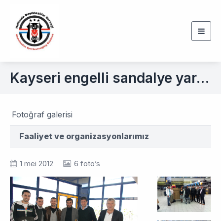
Togg
navig
Kayseri engelli sandalye yardımı
Fotoğraf galerisi
Faaliyet ve organizasyonlarımız
1 mei 2012
6 foto’s