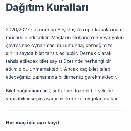
Dağıtım Kuralları
2026/2027 sezonunda Beşiktaş Avrupa kupalarında
mücadele edecektir. Maçların Hollanda’da veya yakın
çevresinde oynanması durumunda, derneğimize
sınırlı sayıda bilet tahsis edilebilir. Dernek olarak
tahsis edilecek bilet sayısı üzerinde herhangi bir
etkimiz bulunmamaktadır. Ancak kaç bilet talep
edeceğimizi zamanında bildirmemiz gerekmektedir.
Bilet dağıtımının adil, şeffaf ve düzenli bir şekilde
yapılabilmesi için aşağıdaki kurallar uygulanacaktır.
Her maç için ayrı kayıt