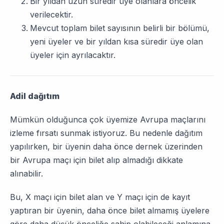
Bir yıldan uzun süredir üye olanlara öncelik
verilecektir.
Mevcut toplam bilet sayısının belirli bir bölümü,
yeni üyeler ve bir yıldan kısa süredir üye olan
üyeler için ayrılacaktır.
Adil dağıtım
Mümkün olduğunca çok üyemize Avrupa maçlarını
izleme fırsatı sunmak istiyoruz. Bu nedenle dağıtım
yapılırken, bir üyenin daha önce dernek üzerinden
bir Avrupa maçı için bilet alıp almadığı dikkate
alınabilir.
Bu, X maçı için bilet alan ve Y maçı için de kayıt
yaptıran bir üyenin, daha önce bilet almamış üyelere