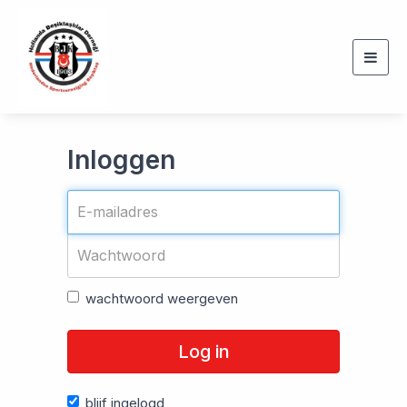
Togg
navig
Inloggen
wachtwoord weergeven
Log in
blijf ingelogd