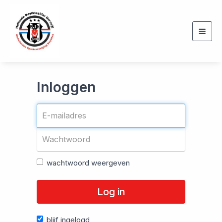
Togg
navig
Inloggen
wachtwoord weergeven
Log in
blijf ingelogd