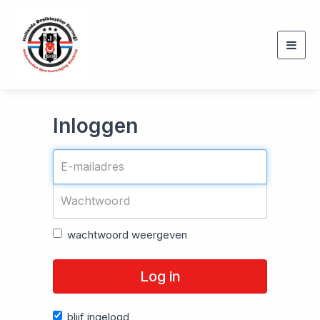
Togg
navig
Inloggen
wachtwoord weergeven
Log in
blijf ingelogd